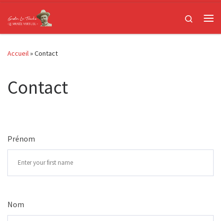
Passer au contenu
Search
Me
Accueil
»
Contact
Contact
Prénom
Nom