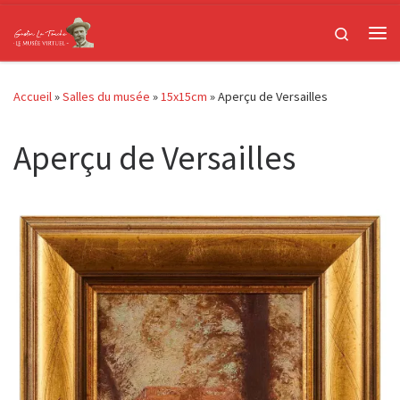
Passer au contenu
Search
Me
Accueil
»
Salles du musée
»
15x15cm
»
Aperçu de Versailles
Aperçu de Versailles