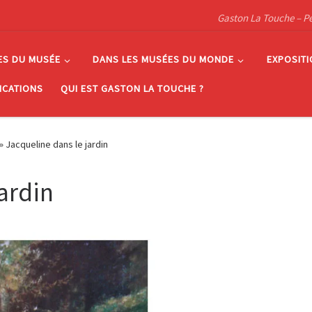
Gaston La Touche – Pein
ES DU MUSÉE
DANS LES MUSÉES DU MONDE
EXPOSIT
ICATIONS
QUI EST GASTON LA TOUCHE ?
»
Jacqueline dans le jardin
ardin