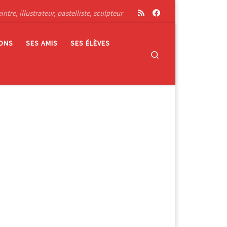
tre, illustrateur, pastelliste, sculpteur
IONS
SES AMIS
SES ÉLÈVES
Search