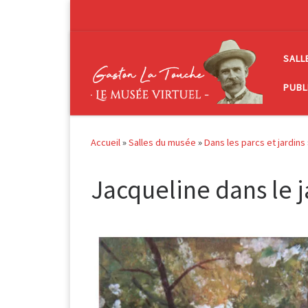
Passer au contenu
SALL
PUBL
Accueil
»
Salles du musée
»
Dans les parcs et jardins
Jacqueline dans le j