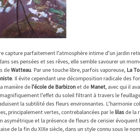
e capture parfaitement l’atmosphère intime d’un jardin ret
dans ses pensées et ses rêves, elle semble savourer un mom
es de
Watteau
. Par une touche libre, parfois vaporeuse,
La To
niste
. Il évite cependant une décomposition radicale des fo
 la manière de
l’école de Barbizon
et de
Manet
, avec qui il a
magnifiquement l’effet du soleil filtrant à travers le feuilla
aduisent la subtilité des fleurs environnantes. L’harmonie co
es, principalement vertes, contrebalancées par le
lilas
de la 
 asymétrique et la présence de fleurs de cerisier évoquent l
aise de la fin du XIXe siècle, dans un style connu sous le no