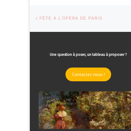
Parcourir les articles
Article précédent
FÊTE À L’OPÉRA DE PARIS
Une question à poser, un tableau à proposer ?
Contactez-nous !