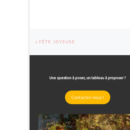
Parcourir les articles
Article précédent
FÊTE JOYEUSE
Une question à poser, un tableau à proposer ?
Contactez-nous !