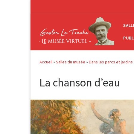
Passer au contenu
SALL
PUBL
Accueil
»
Salles du musée
»
Dans les parcs et jardins
La chanson d’eau