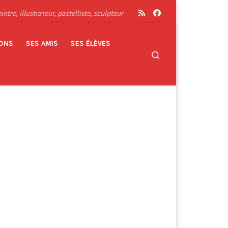
tre, illustrateur, pastelliste, sculpteur
IONS
SES AMIS
SES ÉLÈVES
Search