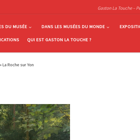
Gaston La Touche – Pein
ES DU MUSÉE
DANS LES MUSÉES DU MONDE
EXPOSIT
ICATIONS
QUI EST GASTON LA TOUCHE ?
»
La Roche sur Yon