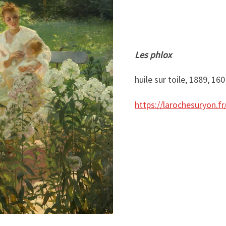
Les phlox
huile sur toile, 1889, 16
https://larochesuryon.f