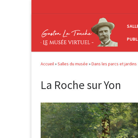
Passer au contenu
SALL
PUBL
Accueil
»
Salles du musée
»
Dans les parcs et jardins
La Roche sur Yon