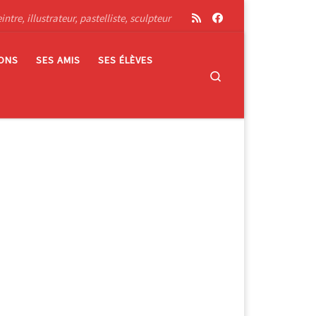
tre, illustrateur, pastelliste, sculpteur
IONS
SES AMIS
SES ÉLÈVES
Search