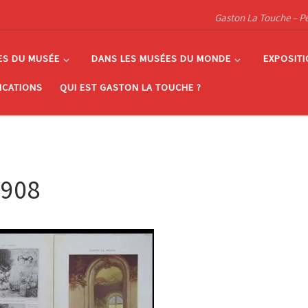
Gaston La Touche – Pein
ES DU MUSÉE
DANS LES MUSÉES DU MONDE
EXPOSIT
ICATIONS
QUI EST GASTON LA TOUCHE ?
 1908