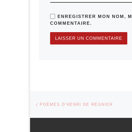
ENREGISTRER MON NOM, M
COMMENTAIRE.
Parcourir les articles
Article précédent
POÈMES D’HENRI DE RÉGNIER