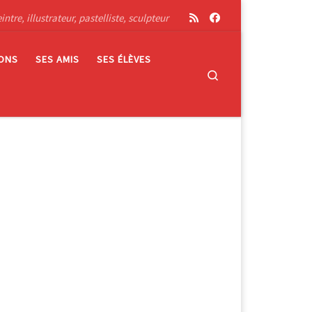
tre, illustrateur, pastelliste, sculpteur
IONS
SES AMIS
SES ÉLÈVES
Search