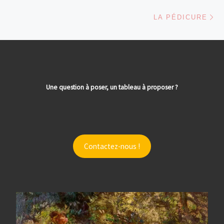
Ar
LA PÉDICURE
Une question à poser, un tableau à proposer ?
Contactez-nous !