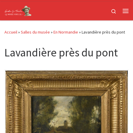
Passer au contenu
Search
Me
Accueil
»
Salles du musée
»
En Normandie
»
Lavandière près du pont
Lavandière près du pont