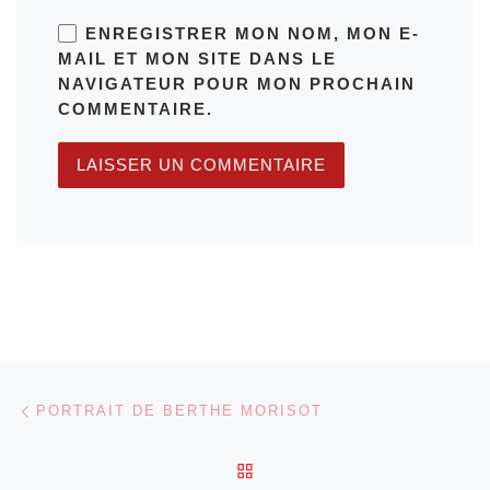
ENREGISTRER MON NOM, MON E-
MAIL ET MON SITE DANS LE
NAVIGATEUR POUR MON PROCHAIN
COMMENTAIRE.
Parcourir les articles
Article précédent
PORTRAIT DE BERTHE MORISOT
RETOUR À LA LISTE DES