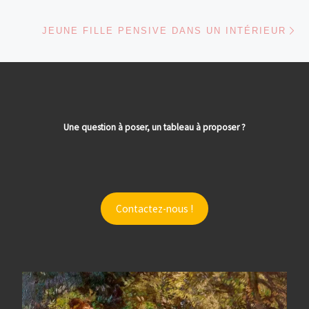
Ar
JEUNE FILLE PENSIVE DANS UN INTÉRIEUR
Une question à poser, un tableau à proposer ?
Contactez-nous !