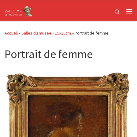
Passer au contenu
Search
Me
Accueil
»
Salles du musée
»
15x15cm
»
Portrait de femme
Portrait de femme