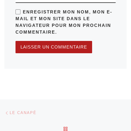
ENREGISTRER MON NOM, MON E-
MAIL ET MON SITE DANS LE
NAVIGATEUR POUR MON PROCHAIN
COMMENTAIRE.
Parcourir les articles
Article précédent
LE CANAPÉ
RETOUR À LA LISTE DES