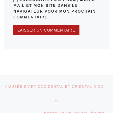
MAIL ET MON SITE DANS LE
NAVIGATEUR POUR MON PROCHAIN
COMMENTAIRE.
Parcourir les articles
Article précédent
MUSÉE D’ART OCCIDENTAL ET ORIENTAL D’ODESSA
RETOUR À LA LISTE DES
Ar