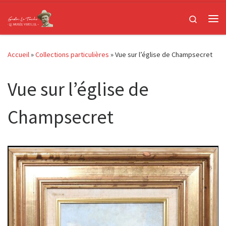
Passer au contenu
Search
Me
Accueil
»
Collections particulières
»
Vue sur l’église de Champsecret
Vue sur l’église de
Champsecret