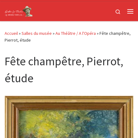
Passer au contenu
Search
Me
Accueil
»
Salles du musée
»
Au Théâtre / A l'Opéra
»
Fête champêtre,
Pierrot, étude
Fête champêtre, Pierrot,
étude