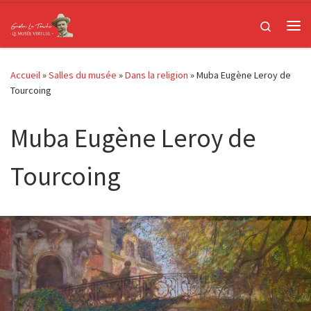
Passer au contenu
Search
Me
Accueil
»
Salles du musée
»
Dans la religion
»
Muba Eugène Leroy de
Tourcoing
Muba Eugène Leroy de
Tourcoing