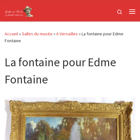
Passer au contenu
Search
Me
Accueil
»
Salles du musée
»
A Versailles
»
La fontaine pour Edme
Fontaine
La fontaine pour Edme
Fontaine