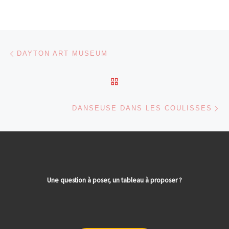
Parcourir les articles
Article précédent
DAYTON ART MUSEUM
RETOUR À LA LISTE DES
Ar
DANSEUSE DANS LES COULISSES
Une question à poser, un tableau à proposer ?