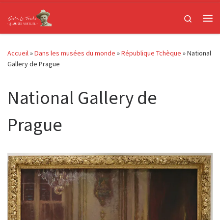
Passer au contenu
Search
Me
Accueil
»
Dans les musées du monde
»
République Tchèque
»
National
Gallery de Prague
National Gallery de
Prague