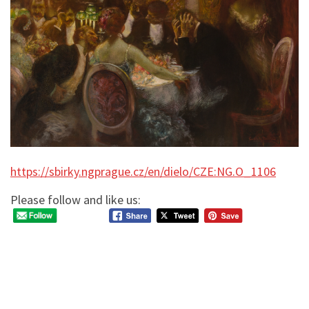
https://sbirky.ngprague.cz/en/dielo/CZE:NG.O_1106
Please follow and like us: