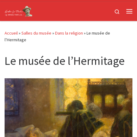
Passer au contenu
Search
Me
Accueil
»
Salles du musée
»
Dans la religion
»
Le musée de
l’Hermitage
Le musée de l’Hermitage