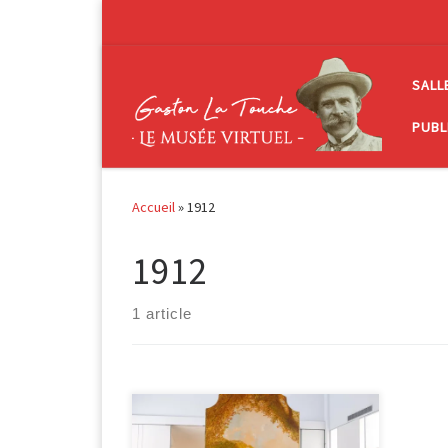
Passer au contenu
SALL
PUBL
Accueil
»
1912
1912
1 article
Bijou pictural du