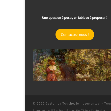
Une question à poser, un tableau à proposer ?
Contactez-nous !
© 2026
Gaston La Touche, le musée virtuel
– Tous
Propulsé par
WP
– Réalisé avec the
Thème Customizr