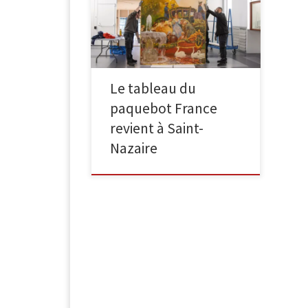
paquebot France de 1912, un
tableau monumental de Gaston La
Touche de retour à Saint-Nazaire
Par Simon Cherner Le FIGARO […]
Le tableau du
paquebot France
revient à Saint-
Nazaire