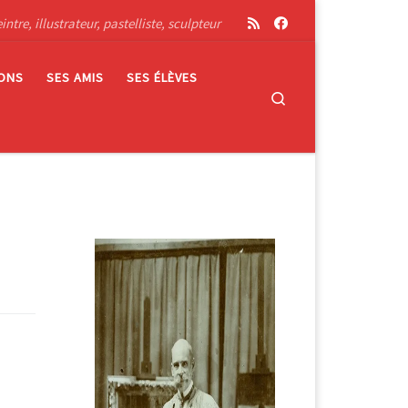
tre, illustrateur, pastelliste, sculpteur
IONS
SES AMIS
SES ÉLÈVES
Search