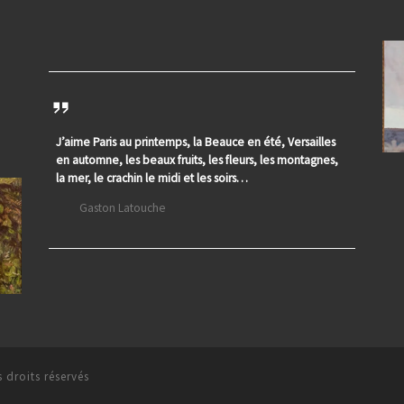
J’aime Paris au printemps, la Beauce en été, Versailles
en automne, les beaux fruits, les fleurs, les montagnes,
la mer, le crachin le midi et les soirs…
Gaston Latouche
 droits réservés