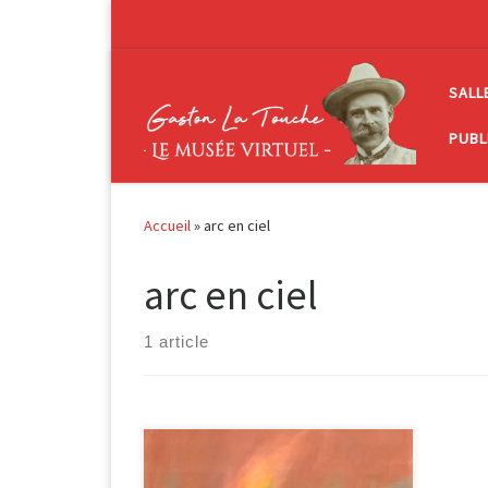
Passer au contenu
SALL
PUBL
Accueil
»
arc en ciel
arc en ciel
1 article