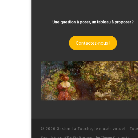
Une question à poser, un tableau à proposer ?
Contactez-nous !
© 2026
Gaston La Touche, le musée virtuel
– Tous
Propulsé par
WP
– Réalisé avec the
Thème Customizr