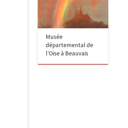
La Cathédrale de Chartres, avec un
arc en ciel, 1899Huile sur toile – 60 x
60 cm
Musée
départemental de
l’Oise à Beauvais