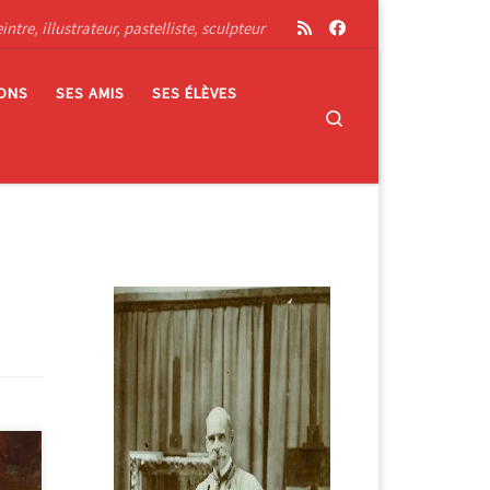
tre, illustrateur, pastelliste, sculpteur
IONS
SES AMIS
SES ÉLÈVES
Search
’