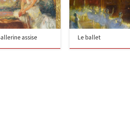
 carton signé en bas à droite
(en bas à gauche)huile sur toile 6
1 x 24,3 cm Admirez l’apport de
60cm (24 x 23 5/8in). Cette scène
leurs ! Là où Degas […]
charmante date […]
allerine assise
Le ballet