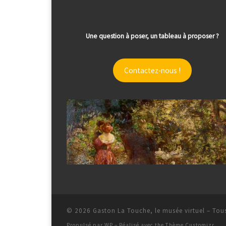
Une question à poser, un tableau à proposer ?
Contactez-nous !
© 2026
Gaston La Touche, le musée virtuel
– Tous
Propulsé par
WP
– Réalisé avec the
Thème Customizr