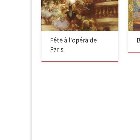
Fête à l’opéra de Paris huile sur
sur
toile, 32 x 35,5 cm, signé en bas à
23,
droite Nous retrouvons le […]
cou
Fête à l’opéra de
B
Paris