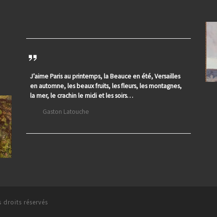
J’aime Paris au printemps, la Beauce en été, Versailles
en automne, les beaux fruits, les fleurs, les montagnes,
la mer, le crachin le midi et les soirs…
Gaston Latouche
 droits réservés