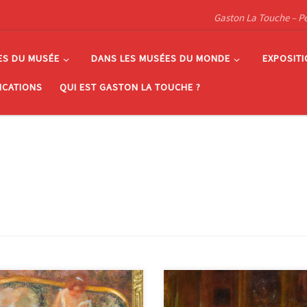
Gaston La Touche – Pein
ES DU MUSÉE
DANS LES MUSÉES DU MONDE
EXPOSIT
ICATIONS
QUI EST GASTON LA TOUCHE ?
lerine assisecrayon et gouache
Le Ballet signé ‘Gaston La Touche