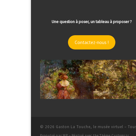
Une question à poser, un tableau à proposer ?
Contactez-nous !
© 2026
Gaston La Touche, le musée virtuel
– Tous
Propulsé par
WP
– Réalisé avec the
Thème Customizr