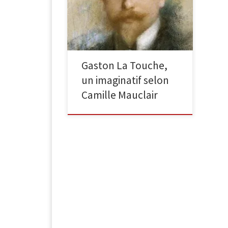
historien de l’art, mais un
polygraphe inépuisable qui a laissé
plus de cent ouvrages et […]
Gaston La Touche,
un imaginatif selon
Camille Mauclair