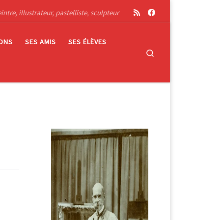
tre, illustrateur, pastelliste, sculpteur
IONS
SES AMIS
SES ÉLÈVES
Search