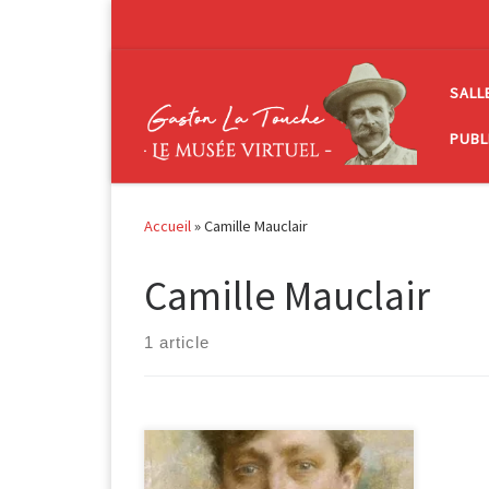
Passer au contenu
SALL
PUBL
Accueil
»
Camille Mauclair
Camille Mauclair
1 article
Camille Mauclair n’est pas un