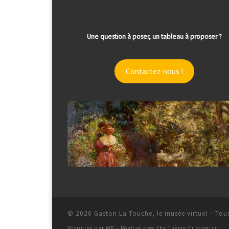
Une question à poser, un tableau à proposer ?
Contactez-nous !
© 2026
Gaston La Touche, le musée virtuel
– Tous
Propulsé par
WP
– Réalisé avec the
Thème Customizr