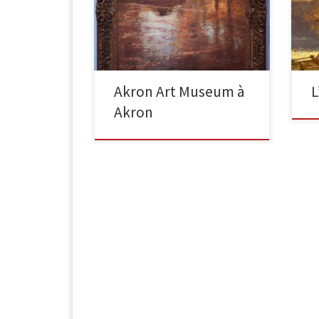
Crépuscule Années 1890, huile sur
Tou
toile, 23 5/8 in. X 23 3/4 in. (60,01 cm
pou
x 60,33 cm), Don de […]
Pan
Akron Art Museum à
Akron