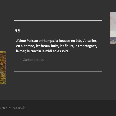
J’aime Paris au printemps, la Beauce en été, Versailles
en automne, les beaux fruits, les fleurs, les montagnes,
la mer, le crachin le midi et les soirs…
Gaston Latouche
 droits réservés