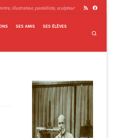
tre, illustrateur, pastelliste, sculpteur
IONS
SES AMIS
SES ÉLÈVES
Search