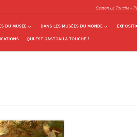
Gaston La Touche – Pein
ES DU MUSÉE
DANS LES MUSÉES DU MONDE
EXPOSIT
ICATIONS
QUI EST GASTON LA TOUCHE ?
mbarquement « Gaston La