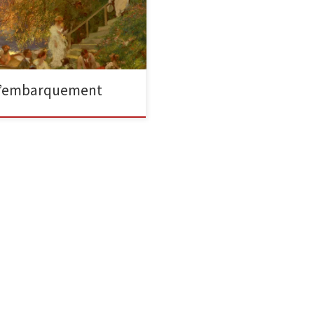
che » (signé en bas à droite + S-C
r Saint-Cloud)Huile sur panneau
neau : 26 1/8″ haut […]
L’embarquement