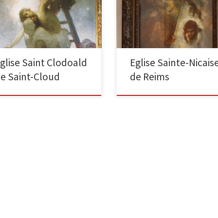
Le portement de croix Pastel sur
nifique, avec une luminosité
papier, 80 x 60cm Dans un halo d
ticulière. Elle surplombe la ville
camaïeu jaune et bleu, le Christ 
la Seine, avec Paris […]
glise Saint Clodoald
Eglise Sainte-Nicais
e Saint-Cloud
de Reims