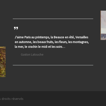
J’aime Paris au printemps, la Beauce en été, Versailles
en automne, les beaux fruits, les fleurs, les montagnes,
la mer, le crachin le midi et les soirs…
Gaston Latouche
 droits réservés