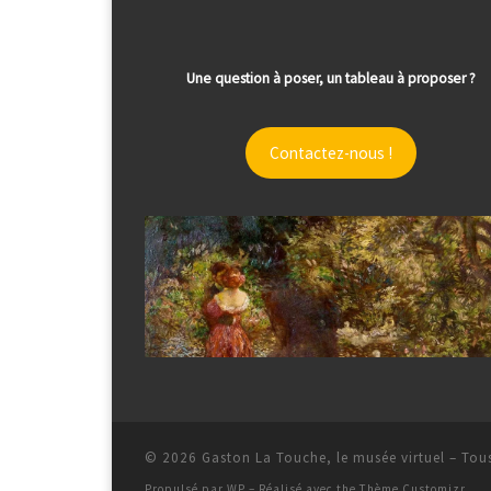
Une question à poser, un tableau à proposer ?
Contactez-nous !
© 2026
Gaston La Touche, le musée virtuel
– Tous
Propulsé par
WP
– Réalisé avec the
Thème Customizr