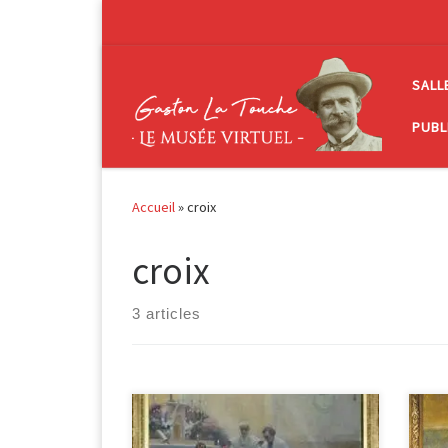
Passer au contenu
SALL
PUBL
Accueil
»
croix
croix
3 articles
Premières communiantes huile sur
Des