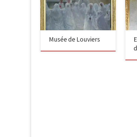
toile, 1889, 135 x 120 cm Tableau
mag
faisant partie d’une série sur la
par
religion, qui amène […]
et 
Musée de Louviers
E
d