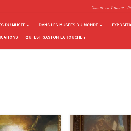
Gaston La Touche – Pein
ES DU MUSÉE
DANS LES MUSÉES DU MONDE
EXPOSIT
ICATIONS
QUI EST GASTON LA TOUCHE ?
cente de croix C’est une église