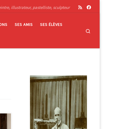
tre, illustrateur, pastelliste, sculpteur
IONS
SES AMIS
SES ÉLÈVES
Search