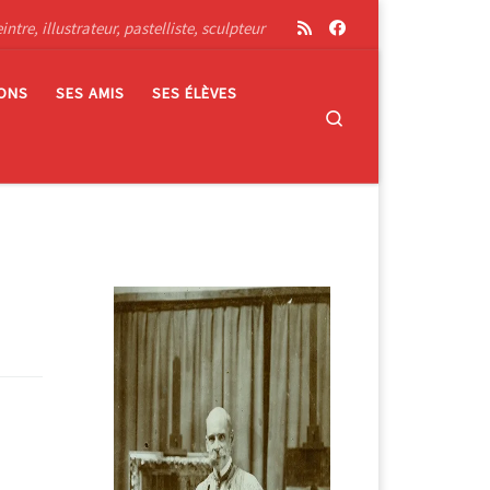
tre, illustrateur, pastelliste, sculpteur
IONS
SES AMIS
SES ÉLÈVES
Search