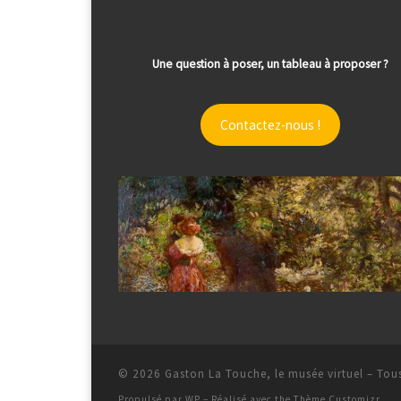
Une question à poser, un tableau à proposer ?
Contactez-nous !
© 2026
Gaston La Touche, le musée virtuel
– Tous
Propulsé par
WP
– Réalisé avec the
Thème Customizr