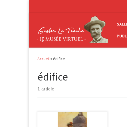
Passer au contenu
SALL
PUBL
Accueil
»
édifice
édifice
1 article