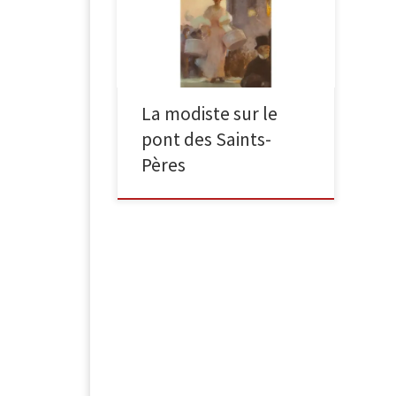
La modiste sur le pont des Saints-
Pères Huile sur toile ; signé « Gaston
La Touche » sur les marches […]
La modiste sur le
pont des Saints-
Pères