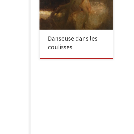
toile, 78 x 80,5 cm conservé au
Japon, à Tokyo, au Musée National
d’Art […]
Danseuse dans les
coulisses