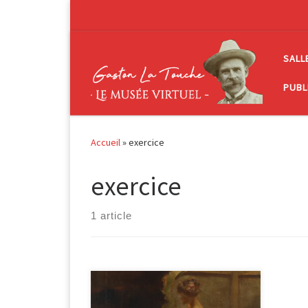
Passer au contenu
SALL
PUBL
Accueil
»
exercice
exercice
1 article
Danseuse dans les coulisses huile sur