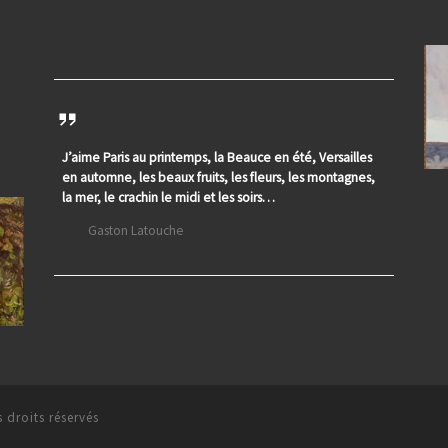
J’aime Paris au printemps, la Beauce en été, Versailles
en automne, les beaux fruits, les fleurs, les montagnes,
la mer, le crachin le midi et les soirs…
Gaston Latouche
 droits réservés