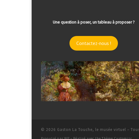
Une question à poser, un tableau à proposer ?
Contactez-nous !
© 2026
Gaston La Touche, le musée virtuel
– Tous
Propulsé par
WP
– Réalisé avec the
Thème Customizr