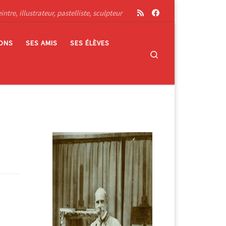
tre, illustrateur, pastelliste, sculpteur
IONS
SES AMIS
SES ÉLÈVES
Search