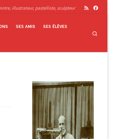
tre, illustrateur, pastelliste, sculpteur
IONS
SES AMIS
SES ÉLÈVES
Search