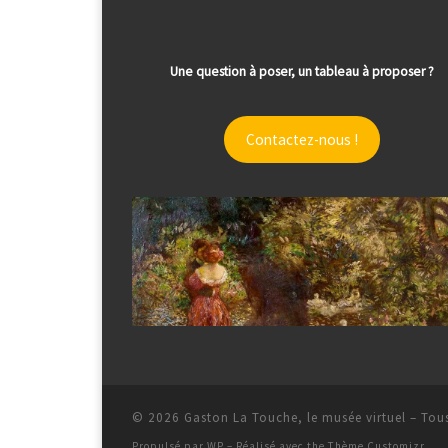
Une question à poser, un tableau à proposer ?
Contactez-nous !
© 2026
Gaston La Touche, le musée virtuel
– Tous
Propulsé par
WP
– Réalisé avec the
Thème Customizr