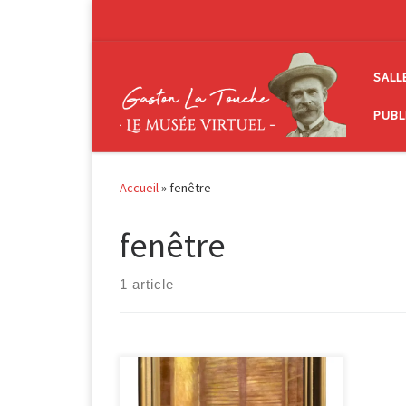
Passer au contenu
SALL
PUBL
Accueil
»
fenêtre
fenêtre
1 article