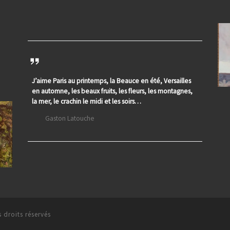
J’aime Paris au printemps, la Beauce en été, Versailles
en automne, les beaux fruits, les fleurs, les montagnes,
la mer, le crachin le midi et les soirs…
Gaston Latouche
 droits réservés