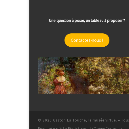
Une question à poser, un tableau à proposer ?
Contactez-nous !
© 2026
Gaston La Touche, le musée virtuel
– Tous
Propulsé par
WP
– Réalisé avec the
Thème Customizr