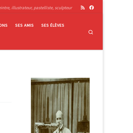
tre, illustrateur, pastelliste, sculpteur
IONS
SES AMIS
SES ÉLÈVES
Search