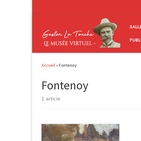
Passer au contenu
SALL
PUBL
Accueil
»
Fontenoy
Fontenoy
1 article
Château du baron de Fontenoy,