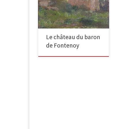
étude 15cm x 15 cm, huile sur
panneau Exposition : Gaston La
Touche, Galerie des […]
Le château du baron
de Fontenoy