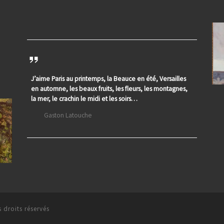
J’aime Paris au printemps, la Beauce en été, Versailles
en automne, les beaux fruits, les fleurs, les montagnes,
la mer, le crachin le midi et les soirs…
Gaston Latouche
 droits réservés