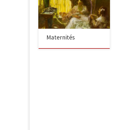
bercé, signée en bas à gauche, 76 x
80cm Cette pièce est un magnifique
[…]
Maternités