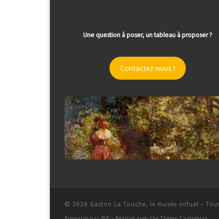
Une question à poser, un tableau à proposer ?
Contactez-nous !
© 2026
Gaston La Touche, le musée virtuel
– Tous
Propulsé par
WP
– Réalisé avec the
Thème Customizr