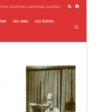
tre, illustrateur, pastelliste, sculpteur
IONS
SES AMIS
SES ÉLÈVES
Search