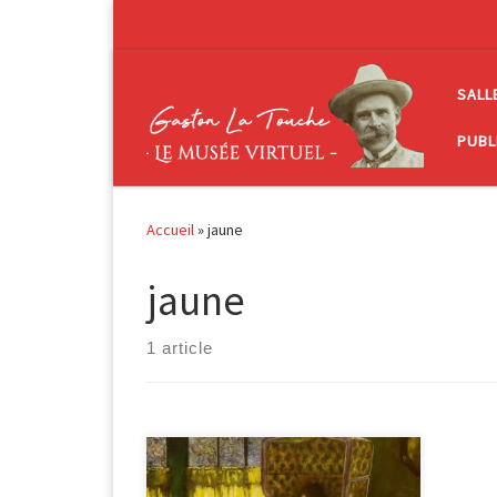
Passer au contenu
SALL
PUBL
Accueil
»
jaune
jaune
1 article
Maternité 1910 ; huile sur panneau