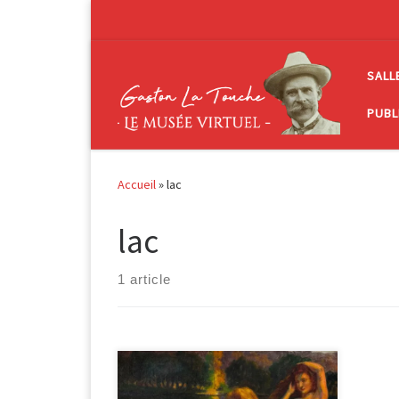
Passer au contenu
SALL
PUBL
Accueil
»
lac
lac
1 article
Femmes au bord d’un lac huile sur