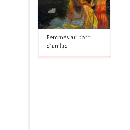
toile (restaurations), non signée, au
dos de la toile une inscription: G
Latouche […]
Femmes au bord
d’un lac