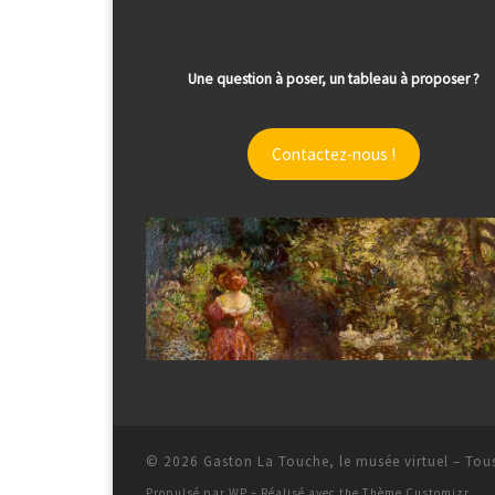
Une question à poser, un tableau à proposer ?
Contactez-nous !
© 2026
Gaston La Touche, le musée virtuel
– Tous
Propulsé par
WP
– Réalisé avec the
Thème Customizr