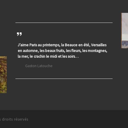
J’aime Paris au printemps, la Beauce en été, Versailles
en automne, les beaux fruits, les fleurs, les montagnes,
la mer, le crachin le midi et les soirs…
Gaston Latouche
 droits réservés