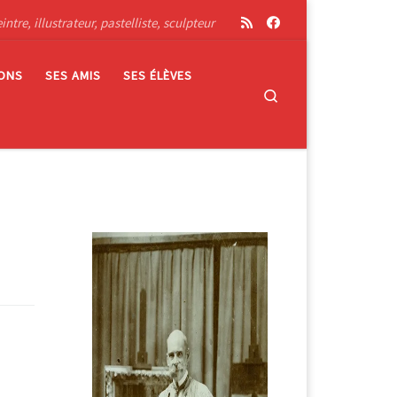
tre, illustrateur, pastelliste, sculpteur
IONS
SES AMIS
SES ÉLÈVES
Search