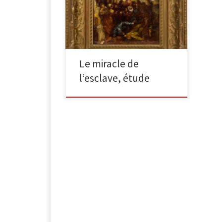
Le Miracle de l’esclave, d’après
Tintoret Huile sur panneau Signé en
bas à droite G La Touche 15 x 15 […]
Le miracle de
l’esclave, étude