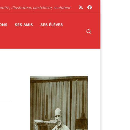
tre, illustrateur, pastelliste, sculpteur
IONS
SES AMIS
SES ÉLÈVES
Search