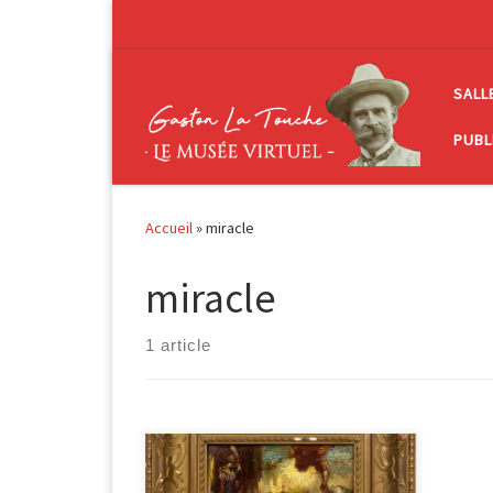
Passer au contenu
SALL
PUBL
Accueil
»
miracle
miracle
1 article