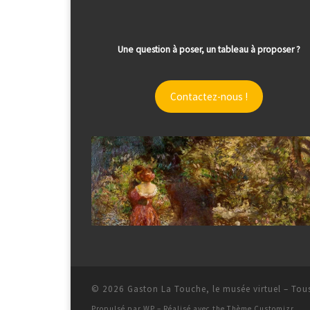
Une question à poser, un tableau à proposer ?
Contactez-nous !
© 2026
Gaston La Touche, le musée virtuel
– Tous
Propulsé par
WP
– Réalisé avec the
Thème Customizr