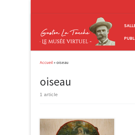
Passer au contenu
SALL
PUBL
Accueil
»
oiseau
oiseau
1 article