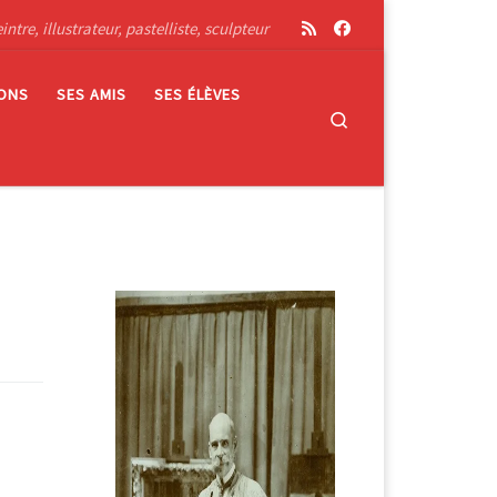
tre, illustrateur, pastelliste, sculpteur
IONS
SES AMIS
SES ÉLÈVES
Search