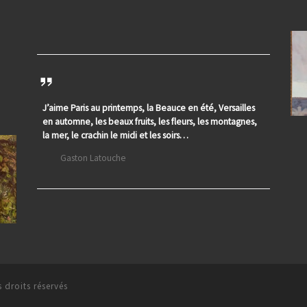
J’aime Paris au printemps, la Beauce en été, Versailles
en automne, les beaux fruits, les fleurs, les montagnes,
la mer, le crachin le midi et les soirs…
Gaston Latouche
 droits réservés