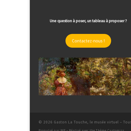
Une question à poser, un tableau à proposer ?
Contactez-nous !
© 2026
Gaston La Touche, le musée virtuel
– Tous
Propulsé par
WP
– Réalisé avec the
Thème Customizr