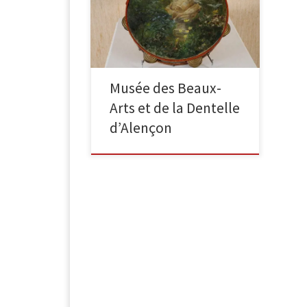
La légende du point d’Argentan
Huile sur toile 1885, signé en bas à
gauche, 130 x 162 cm La Vierge […]
Musée des Beaux-
Arts et de la Dentelle
d’Alençon