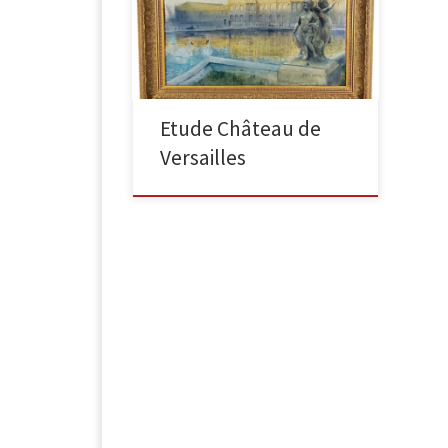
Château de Versailles Signé en bas à
droite, dessin et aquarelle sur toile,
39 x 56 cm, Encadré 65 x […]
Etude Château de
Versailles