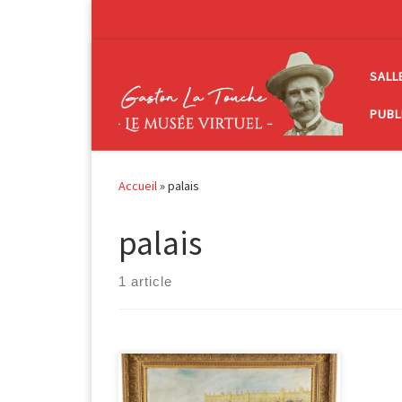
Passer au contenu
SALL
PUBL
Accueil
»
palais
palais
1 article