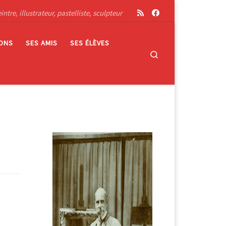
tre, illustrateur, pastelliste, sculpteur
IONS
SES AMIS
SES ÉLÈVES
Search