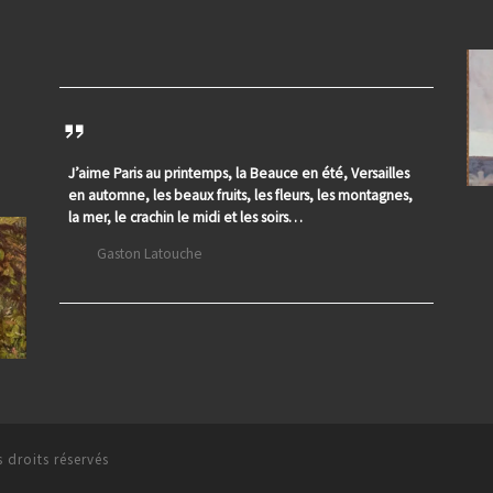
J’aime Paris au printemps, la Beauce en été, Versailles
en automne, les beaux fruits, les fleurs, les montagnes,
la mer, le crachin le midi et les soirs…
Gaston Latouche
 droits réservés