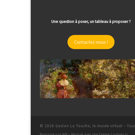
Une question à poser, un tableau à proposer ?
Contactez-nous !
© 2026
Gaston La Touche, le musée virtuel
– Tous
Propulsé par
WP
– Réalisé avec the
Thème Customizr