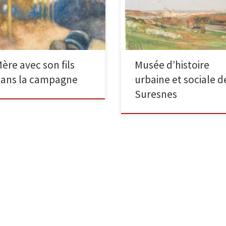
sageTechnique mixte sur papier
toile, 32 x 40 cm, signé en bas à
x 57 cm signature en bas à droite
droite. Cette oeuvre a
]
vraisemblablement […]
ère avec son fils
Musée d’histoire
ans la campagne
urbaine et sociale d
Suresnes