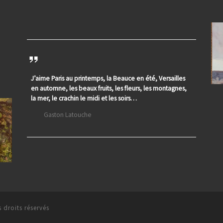
J’aime Paris au printemps, la Beauce en été, Versailles
en automne, les beaux fruits, les fleurs, les montagnes,
la mer, le crachin le midi et les soirs…
Gaston Latouche
 droits réservés