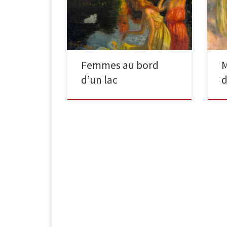
toile (restaurations), non signée, au
pay
dos de la toile une inscription: G
79 
Latouche […]
[…
Femmes au bord
M
d’un lac
d