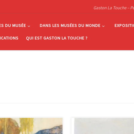
Gaston La Touche – Pein
ES DU MUSÉE
DANS LES MUSÉES DU MONDE
EXPOSIT
ICATIONS
QUI EST GASTON LA TOUCHE ?
e avec fils et chèvre dans un
Vue de Suresnes, 1886 huile sur