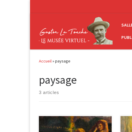
Passer au contenu
SALL
PUBL
Accueil
»
paysage
paysage
3 articles
Femmes au bord d’un lac huile sur
Mèr