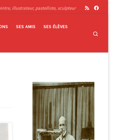
tre, illustrateur, pastelliste, sculpteur
IONS
SES AMIS
SES ÉLÈVES
Search