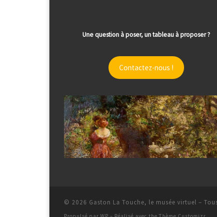
Une question à poser, un tableau à proposer ?
Contactez-nous !
© 2026
Gaston La Touche, le musée virtuel
– Tous
Propulsé par
WP
– Réalisé avec the
Thème Customizr