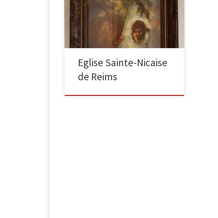
Le portement de croix Pastel sur
papier, 80 x 60cm Dans un halo de
camaïeu jaune et bleu, le Christ […]
Eglise Sainte-Nicaise
de Reims