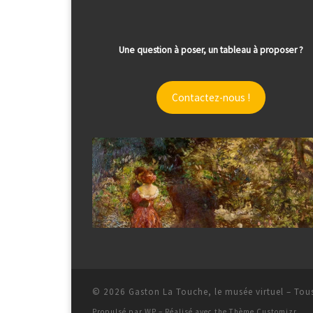
Une question à poser, un tableau à proposer ?
Contactez-nous !
© 2026
Gaston La Touche, le musée virtuel
– Tous
Propulsé par
WP
– Réalisé avec the
Thème Customizr