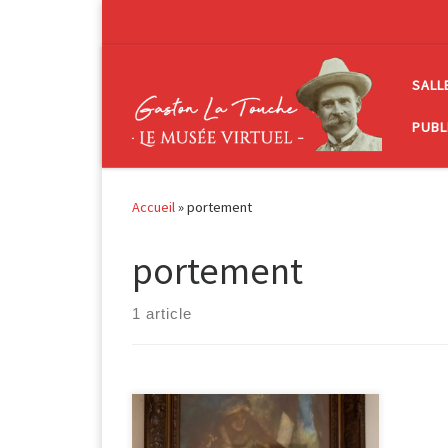
Passer au contenu
SALL
PUBL
Accueil
»
portement
portement
1 article