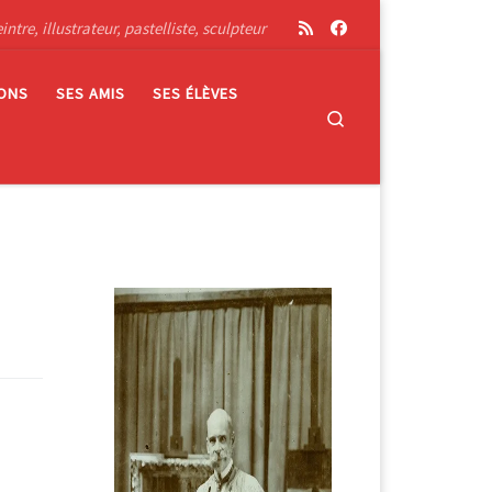
tre, illustrateur, pastelliste, sculpteur
IONS
SES AMIS
SES ÉLÈVES
Search