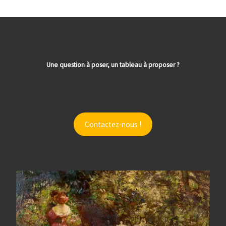
Une question à poser, un tableau à proposer ?
Contactez-nous !