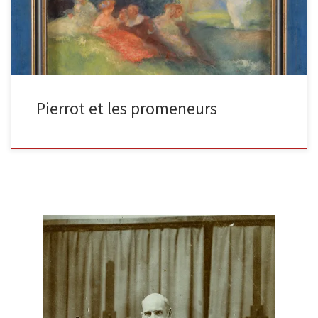
Pierrot et les promeneurs