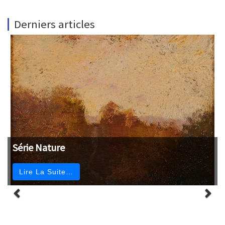
Derniers articles
Série Nature
Lire La Suite…