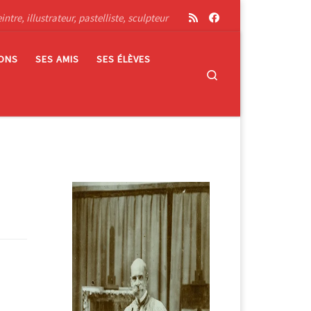
tre, illustrateur, pastelliste, sculpteur
IONS
SES AMIS
SES ÉLÈVES
Search