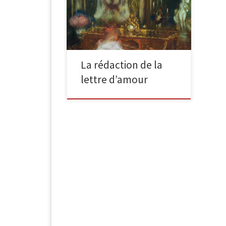
Huile sur panneau, 77.5 x 55.9 cm,
signée. Cette jeune fille en chemise
de […]
La rédaction de la
lettre d’amour