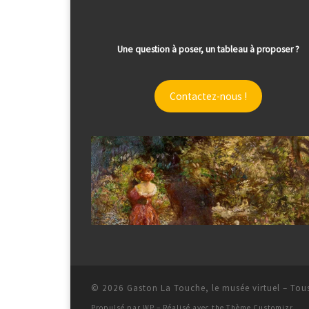
Une question à poser, un tableau à proposer ?
Contactez-nous !
© 2026
Gaston La Touche, le musée virtuel
– Tous
Propulsé par
WP
– Réalisé avec the
Thème Customizr