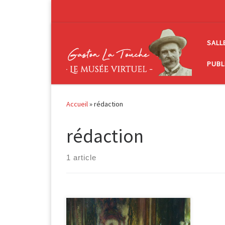
Passer au contenu
SALL
PUBL
Accueil
»
rédaction
rédaction
1 article
La rédaction de la lettre d’amour