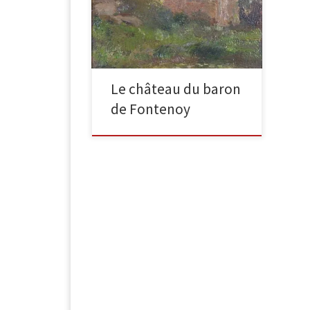
étude 15cm x 15 cm, huile sur
panneau Exposition : Gaston La
Touche, Galerie des […]
Le château du baron
de Fontenoy