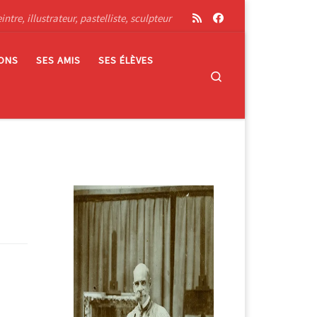
tre, illustrateur, pastelliste, sculpteur
IONS
SES AMIS
SES ÉLÈVES
Search