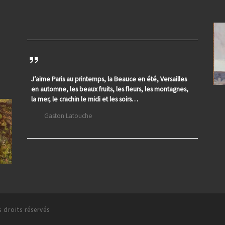
J’aime Paris au printemps, la Beauce en été, Versailles
en automne, les beaux fruits, les fleurs, les montagnes,
la mer, le crachin le midi et les soirs…
Gaston Latouche
 droits réservés