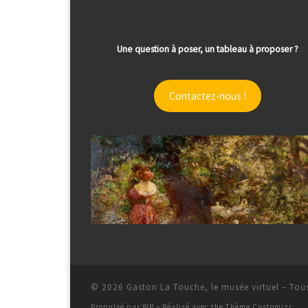
Une question à poser, un tableau à proposer ?
Contactez-nous !
© 2026
Gaston La Touche, le musée virtuel
– Tous
Propulsé par
WP
– Réalisé avec the
Thème Customizr