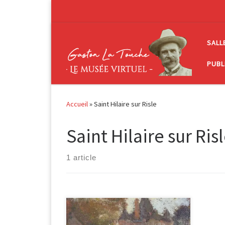
Passer au contenu
SALL
PUBL
Accueil
»
Saint Hilaire sur Risle
Saint Hilaire sur Ris
1 article
Château du baron de Fontenoy,