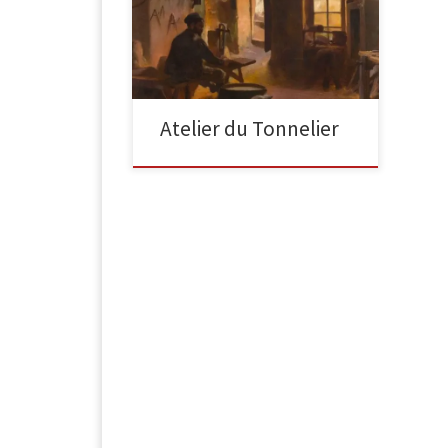
Le Tonnelier et son chat, 1892 Huile
sur toile signée en bas à gauche et
datée 1892. 97 x 79,5 […]
Atelier du Tonnelier