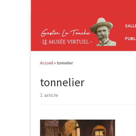
Passer au contenu
SALL
PUBL
Accueil
»
tonnelier
tonnelier
1 article