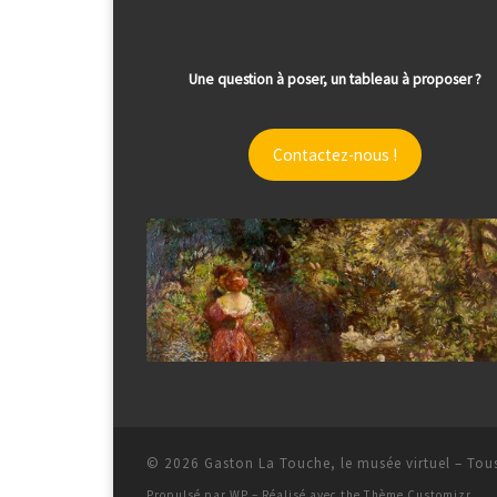
Une question à poser, un tableau à proposer ?
Contactez-nous !
© 2026
Gaston La Touche, le musée virtuel
– Tous
Propulsé par
WP
– Réalisé avec the
Thème Customizr