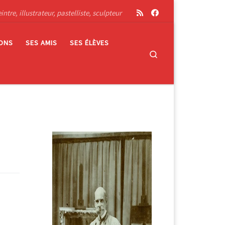
tre, illustrateur, pastelliste, sculpteur
IONS
SES AMIS
SES ÉLÈVES
Search