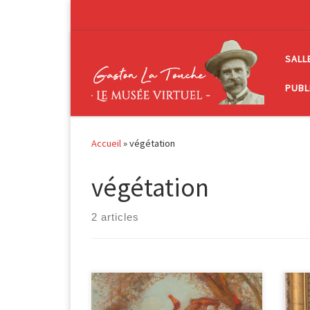
Passer au contenu
SALL
PUBL
Accueil
»
végétation
végétation
2 articles
Scène de conte : Des personnages