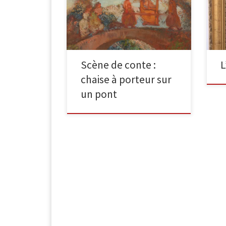
L’i
transportant une chaise à porteurs
27 
sur une passerelle signé « Gaston la
châ
Touche » […]
Scène de conte :
L
chaise à porteur sur
un pont