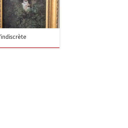
ndiscrète huile sur toile, 1882, 41 x
cm L’un des jeux dans les parcs et
teaux de l’époque était […]
’indiscrète