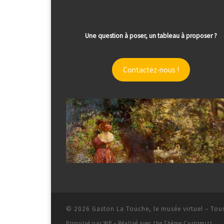
Une question à poser, un tableau à proposer ?
Contactez-nous !
© 2026
Gaston La Touche, le musée virtuel
– Tous
Propulsé par
WP
– Réalisé avec the
Thème Customizr