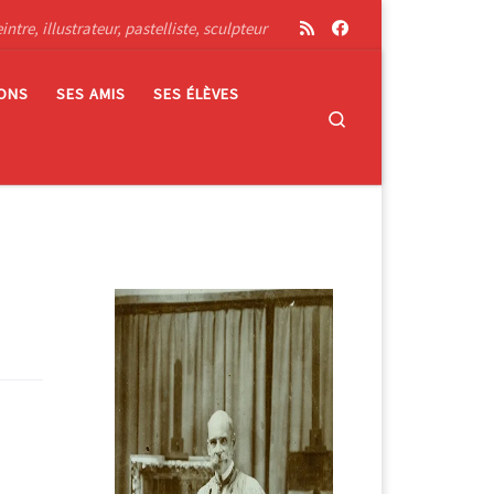
tre, illustrateur, pastelliste, sculpteur
IONS
SES AMIS
SES ÉLÈVES
Search