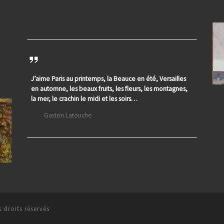
J’aime Paris au printemps, la Beauce en été, Versailles
en automne, les beaux fruits, les fleurs, les montagnes,
la mer, le crachin le midi et les soirs…
Gaston Latouche
 droits réservés