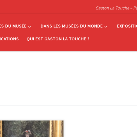
Gaston La Touche – Pein
ES DU MUSÉE
DANS LES MUSÉES DU MONDE
EXPOSIT
ICATIONS
QUI EST GASTON LA TOUCHE ?