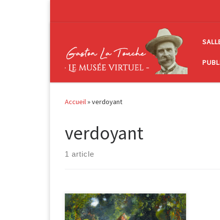
Passer au contenu
SALL
PUBL
Accueil
»
verdoyant
verdoyant
1 article