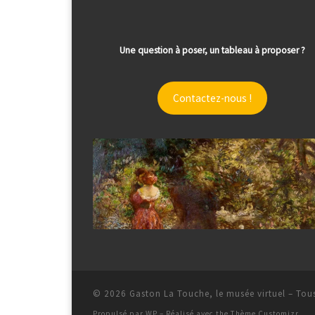
Une question à poser, un tableau à proposer ?
Contactez-nous !
© 2026
Gaston La Touche, le musée virtuel
– Tous
Propulsé par
WP
– Réalisé avec the
Thème Customizr