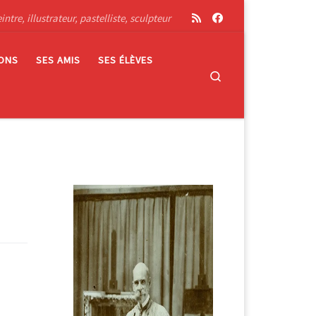
tre, illustrateur, pastelliste, sculpteur
IONS
SES AMIS
SES ÉLÈVES
Search