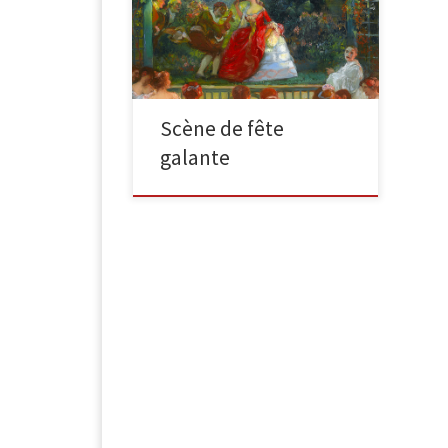
Théâtre au parc années 1910, huile
sur panneau, 77,5 x 86 cm signé et
inscrit en bas à gauche : […]
Scène de fête
galante