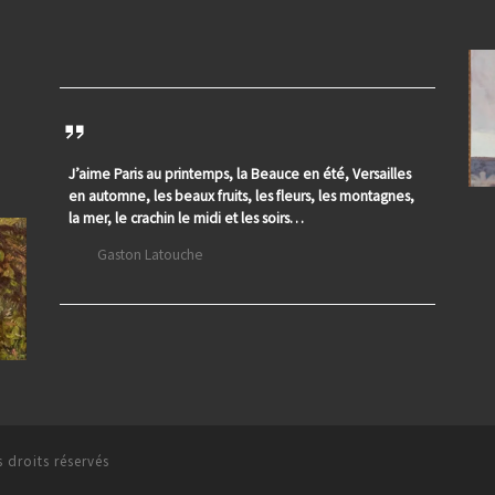
J’aime Paris au printemps, la Beauce en été, Versailles
en automne, les beaux fruits, les fleurs, les montagnes,
la mer, le crachin le midi et les soirs…
Gaston Latouche
 droits réservés