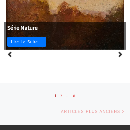
Série Nature
Lire La Suite…
Navigation dans les articles
1
2
…
8
Ar
ARTICLES PLUS ANCIENS