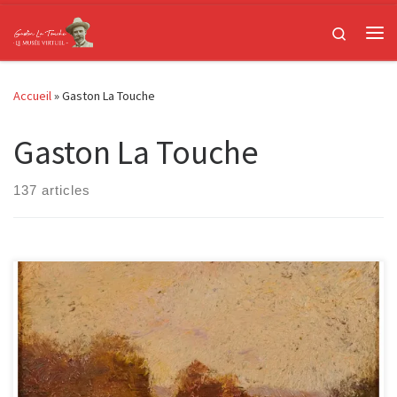
Passer au contenu
Search
Me
Accueil
»
Gaston La Touche
Gaston La Touche
137 articles
Bosquet (à Versailles ?), 15x15cm Forêt, 15x15cm Meules ?,
15x15cm Chemin dans la forêt, 15x15cm