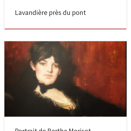
Lavandière près du pont
Un portrait de Berthe Morisot (1841-1895) Portrait à mi-corps de
Berthe Morisot (1841-1895) d’après l’original peint par Édouard
Manet (1832-1883) […]
Portrait de Berthe Morisot