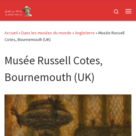
Passer au contenu
Search
Me
Accueil
»
Dans les musées du monde
»
Angleterre
»
Musée Russell
Cotes, Bournemouth (UK)
Musée Russell Cotes,
Bournemouth (UK)