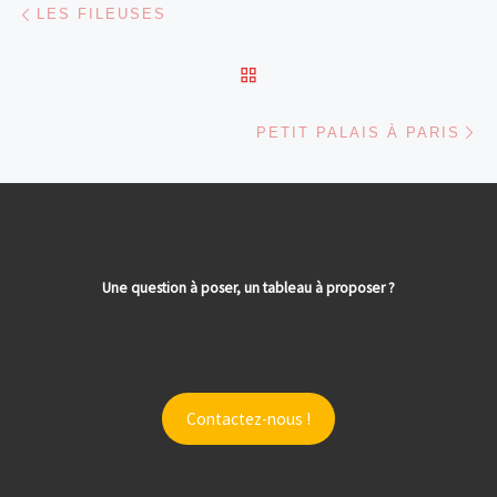
Parcourir les articles
LES FILEUSES
RETOUR À LA LISTE DES
Ar
PETIT PALAIS À PARIS
Une question à poser, un tableau à proposer ?
Contactez-nous !