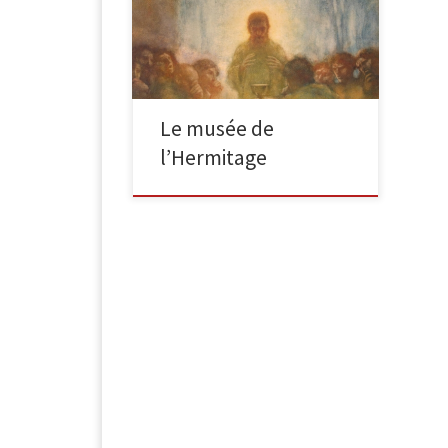
sur toile Dimensions: 145×156,5 cm
Entré à l’Ermitage en 1948; remis du
Musée d’État du […]
Le musée de
l’Hermitage