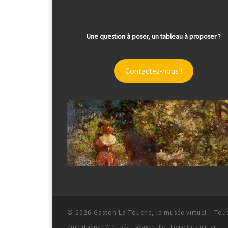
Une question à poser, un tableau à proposer ?
Contactez-nous !
© 2026
Gaston La Touche, le musée virtuel
– Tous
Propulsé par
WP
– Réalisé avec the
Thème Customizr