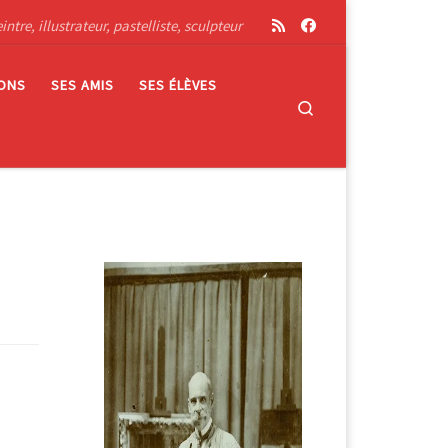
tre, illustrateur, pastelliste, sculpteur
IONS
SES AMIS
SES ÉLÈVES
Search