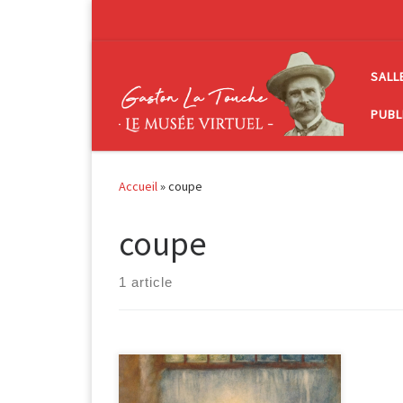
Passer au contenu
SALL
PUBL
Accueil
»
coupe
coupe
1 article
Le transfert des reliques, 1899 huile