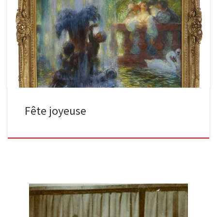
La fête joyeuse, 1899, Huile sur toile 101 x 81,5 cm. (39.8 x 32.1 in.)
signée et datée en bas […]
Fête joyeuse