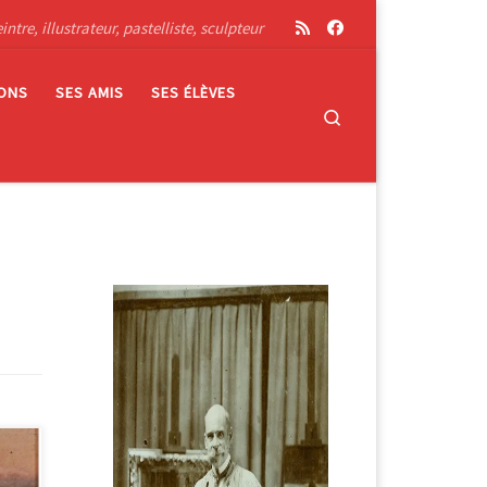
tre, illustrateur, pastelliste, sculpteur
IONS
SES AMIS
SES ÉLÈVES
Search
int-