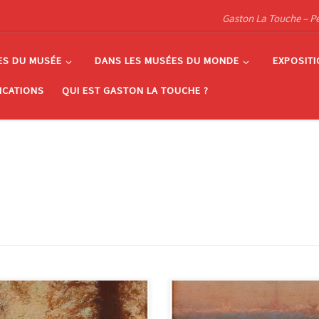
Gaston La Touche – Pein
ES DU MUSÉE
DANS LES MUSÉES DU MONDE
EXPOSIT
ICATIONS
QUI EST GASTON LA TOUCHE ?
rçu de Versailles, 15x15cm
Vue de Paris depuis le parc de Sa