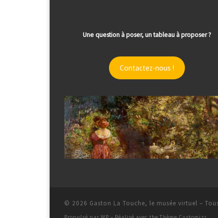
Une question à poser, un tableau à proposer ?
Contactez-nous !
© 2026
Gaston La Touche, le musée virtuel
– Tous
Propulsé par
WP
– Réalisé avec the
Thème Customizr