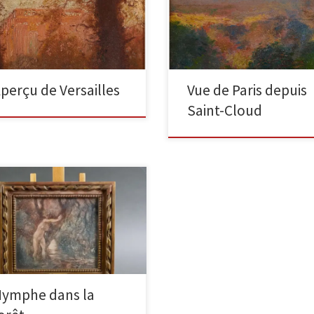
hé dans le parc, derrière
Cloud, 15x15cm Il s’agit d’un peti
lques arbres, apparaît l’habituel
cadre comme La Touche en faisai
imposant château de Versailles. Il
régulièrement. […]
 […]
perçu de Versailles
Vue de Paris depuis
Saint-Cloud
phe dans la forêt Aquarelle sur
ier 15,5 x 14 cm L’aquarelle,
nifiquement conservée,
sède encore son cadre d’origine
tant […]
ymphe dans la