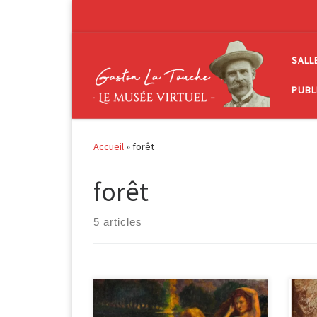
Passer au contenu
SALL
PUBL
Accueil
»
forêt
forêt
5 articles
Ape
Femmes au bord d’un lac huile sur