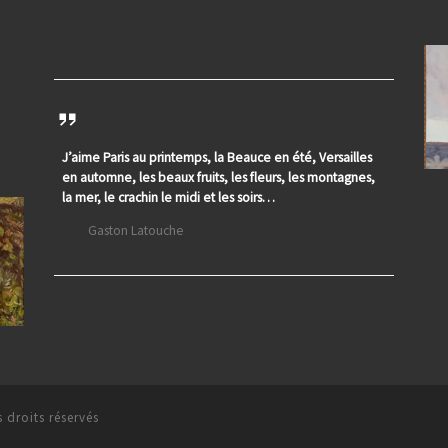
J’aime Paris au printemps, la Beauce en été, Versailles
en automne, les beaux fruits, les fleurs, les montagnes,
la mer, le crachin le midi et les soirs…
Gaston Latouche
 droits réservés