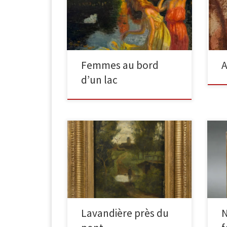
Cac
toile (restaurations), non signée, au
que
dos de la toile une inscription: G
et 
Latouche […]
est
Femmes au bord
A
d’un lac
Nym
Lavandière près du pont Huile sur
pap
panneau, signée en bas à gauche,
mag
située et datée 1891 en bas à
pos
droite. […]
por
Lavandière près du
N