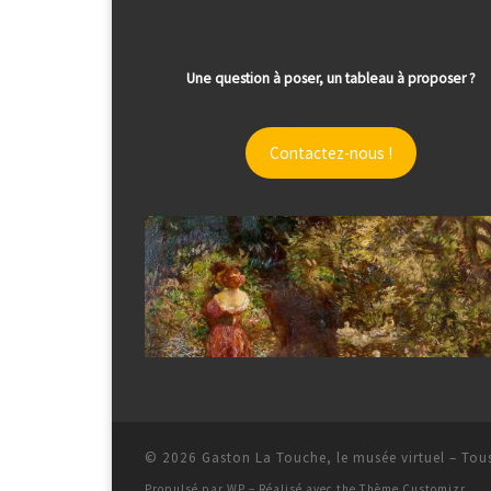
Une question à poser, un tableau à proposer ?
Contactez-nous !
© 2026
Gaston La Touche, le musée virtuel
– Tous
Propulsé par
WP
– Réalisé avec the
Thème Customizr