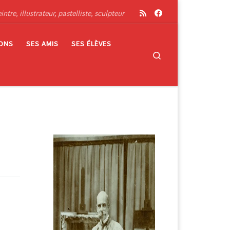
tre, illustrateur, pastelliste, sculpteur
IONS
SES AMIS
SES ÉLÈVES
Search