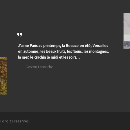
J’aime Paris au printemps, la Beauce en été, Versailles
en automne, les beaux fruits, les fleurs, les montagnes,
la mer, le crachin le midi et les soirs…
Gaston Latouche
 droits réservés