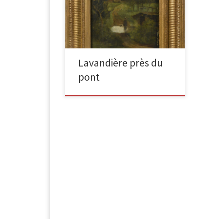
panneau, signée en bas à gauche,
située et datée 1891 en bas à
droite. […]
Lavandière près du
pont