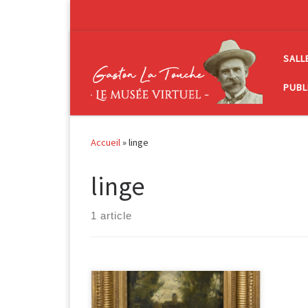
Passer au contenu
SALL
PUBL
Accueil
»
linge
linge
1 article
Lavandière près du pont Huile sur