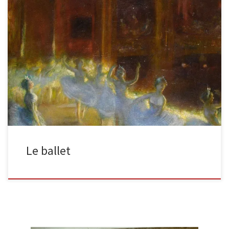
Le Ballet signé ‘Gaston La Touche’ (en bas à gauche)huile sur toile
61 x 60cm (24 x 23 5/8in). Cette scène charmante date […]
Le ballet