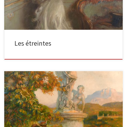
Les étreintes
“La Chanson d’Eau”Huile sur toileSigné et inscription au verso 44″
x 39.5″ (111.7 x 100.3cm)