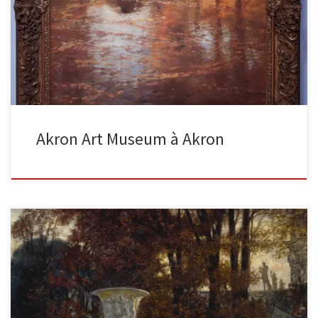
Crépuscule Années 1890, huile sur toile, 23 5/8 in. X 23 3/4 in.
(60,01 cm x 60,33 cm), Don de […]
Akron Art Museum à Akron
Un changement de saisons signé Gaston la Touche (en bas à
gauche) huile sur toile 35 5/8 par 35 3/4 […]