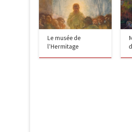
sur toile Dimensions: 145×156,5 cm
165
Entré à l’Ermitage en 1948; remis du
(18
Musée d’État du […]
[…
Le musée de
M
l’Hermitage
d