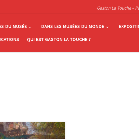
Gaston La Touche – Pein
ES DU MUSÉE
DANS LES MUSÉES DU MONDE
EXPOSIT
ICATIONS
QUI EST GASTON LA TOUCHE ?
nfant prodigue Huile sur toile •