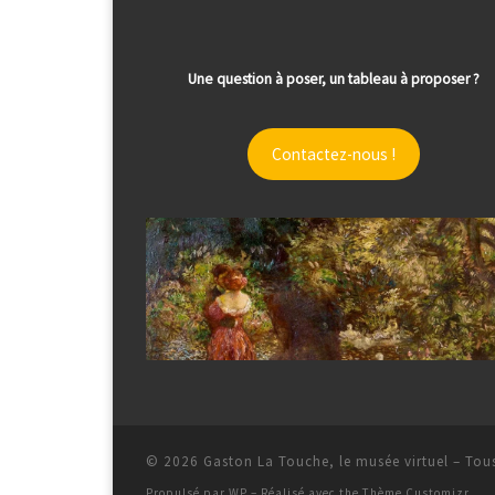
Une question à poser, un tableau à proposer ?
Contactez-nous !
© 2026
Gaston La Touche, le musée virtuel
– Tous
Propulsé par
WP
– Réalisé avec the
Thème Customizr