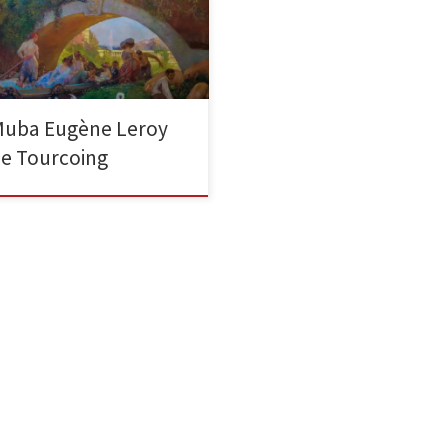
 x 205 cm « M. Gaston La Touche
54–1913) est né un siècle trop
]
uba Eugène Leroy
e Tourcoing