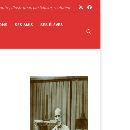
tre, illustrateur, pastelliste, sculpteur
IONS
SES AMIS
SES ÉLÈVES
Search