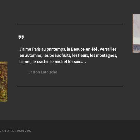
J’aime Paris au printemps, la Beauce en été, Versailles
en automne, les beaux fruits, les fleurs, les montagnes,
la mer, le crachin le midi et les soirs…
Gaston Latouche
 droits réservés