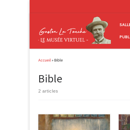
Passer au contenu
SALL
PUBL
Accueil
»
Bible
Bible
2 articles
Le transfert des reliques, 1899 huile
L’e