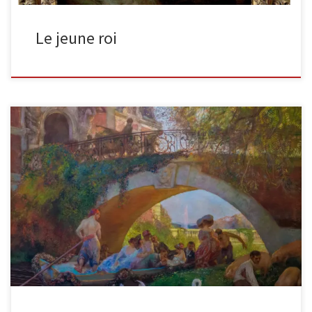
Le jeune roi
L’enfant prodigue Huile sur toile • 165 x 205 cm « M. Gaston La
Touche (1854–1913) est né un siècle trop […]