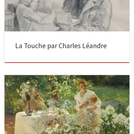
La Touche par Charles Léandre
Les phlox huile sur toile, 1889, 160 x 160 cm
https://larochesuryon.fr/musee-de-la-roche-sur-yon Ce qui frappe
à la découverte de cette oeuvre […]