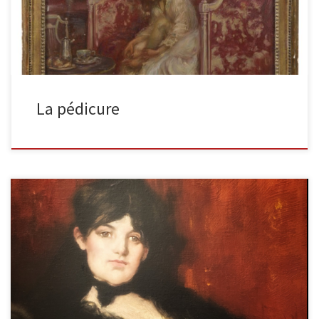
La pédicure
Un portrait de Berthe Morisot (1841-1895) Portrait à mi-corps de
Berthe Morisot (1841-1895) d’après l’original peint par Édouard
Manet (1832-1883) […]